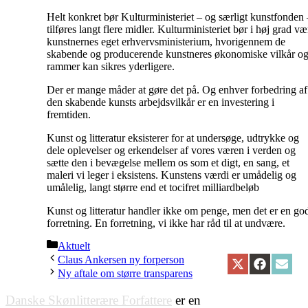
Helt konkret bør Kulturministeriet – og særligt kunstfonden 
tilføres langt flere midler. Kulturministeriet bør i høj grad væ
kunstnernes eget erhvervsministerium, hvorigennem de
skabende og producerende kunstneres økonomiske vilkår og
rammer kan sikres yderligere.
Der er mange måder at gøre det på. Og enhver forbedring af
den skabende kunsts arbejdsvilkår er en investering i
fremtiden.
Kunst og litteratur eksisterer for at undersøge, udtrykke og
dele oplevelser og erkendelser af vores væren i verden og
sætte den i bevægelse mellem os som et digt, en sang, et
maleri vi leger i eksistens. Kunstens værdi er umådelig og
umålelig, langt større end et tocifret milliardbeløb
Kunst og litteratur handler ikke om penge, men det er en go
forretning. En forretning, vi ikke har råd til at undvære.
Kategorier
Aktuelt
Claus Ankersen ny forperson
Share
Share
Share
Ny aftale om større transparens
on
on
on
X
Facebook
Email
Danske Skønlitterære Forfattere
er en
(Twitter)