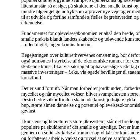
populærkulturens gyldne svampe. Populærkunst og bestselle
litteratur står, så at sige, på skuldrene af den smalle kunst og
mindre tilgængelige udtryk som afprøver nye veje og er me
til at udvikle og forfine samfundets fælles begrebsverden og
erkendelse.
Fundamentet for oplevelsesøkonomien er altså den brede, of
smalle praksis blandt landets skabende og udøvende kunstne
– uden digtet, ingen kriminalroman.
Begejstringen over kulturerhvervenes omsætning, bør derfor
også udmøntes i styrkelse af de økonomiske rammer for den
skabende kunst, bl.a. via sikring af ophavsretslige vederlag 
massive investeringer – f.eks. via øgede bevillinger til staten
kunstfond.
Det er sund fornuft. Når man forbedrer jordbunden, forbedr
myceliet og når myceliet vokser, bliver svampehøsten større.
Desto bedre vilkår for den skabende kunst, jo højere lykke
bnp, større almen dannelse og potentiel oplevelsesøkonomis
gevinst.
I kunstens og litteraturens store økosystem, står det brede og
populære på skuldrene af det smalle og usynlige. Det er kun
gennem en solid styrkelse af rammer og vilkår for kunstnere
og forfatteres arbejde, vækst og trivsel at selve samfundets