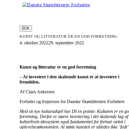
Hop
til
indhold
Menu
KUNST OG LITTERATUR ER EN GOD FORRETNING
4. oktober 2022
29. september 2022
Kunst og litteratur er en god forretning
– At investere i den skabende kunst er at investere i
fremtiden.
Af Claus Ankersen
Forfatter og forperson for Danske Skønlitterære Forfattere
Med sit nye kulturudspil har DI en pointe: Kulturen er en g
forretning. Derfor er større investering i det skabende lag af
kulturlivets økosystem også fundamentet for fortsat vækst i
oplevelsesøkonomien. At støtte kunsten er således ikke ’fedt’