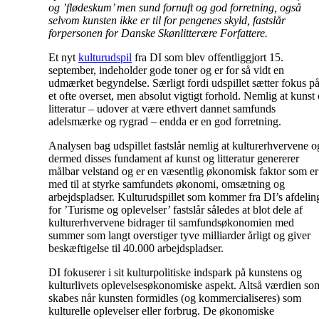
og ’flødeskum’ men sund fornuft og god forretning, også
selvom kunsten ikke er til for pengenes skyld, fastslår
forpersonen for Danske Skønlitterære Forfattere.
Et nyt
kulturudspil
fra DI som blev offentliggjort 15.
september, indeholder gode toner og er for så vidt en
udmærket begyndelse. Særligt fordi udspillet sætter fokus p
et ofte overset, men absolut vigtigt forhold. Nemlig at kunst
litteratur – udover at være ethvert dannet samfunds
adelsmærke og rygrad – endda er en god forretning.
Analysen bag udspillet fastslår nemlig at kulturerhvervene o
dermed disses fundament af kunst og litteratur genererer
målbar velstand og er en væsentlig økonomisk faktor som er
med til at styrke samfundets økonomi, omsætning og
arbejdspladser. Kulturudspillet som kommer fra DI’s afdelin
for ’Turisme og oplevelser’ fastslår således at blot dele af
kulturerhvervene bidrager til samfundsøkonomien med
summer som langt overstiger tyve milliarder årligt og giver
beskæftigelse til 40.000 arbejdspladser.
DI fokuserer i sit kulturpolitiske indspark på kunstens og
kulturlivets oplevelsesøkonomiske aspekt. Altså værdien so
skabes når kunsten formidles (og kommercialiseres) som
kulturelle oplevelser eller forbrug. De økonomiske