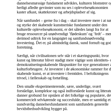
dannelsesmæssige fundament udvikles, kulturen blomstrer o
herligt afledte gevinster som nu ses i oplevelsesøkonomien
kaster afkast, skattekroner og arbejdspladser af sig.
Når samfundet – gerne fra i dag – skal investere mere i at n
og styrke det skabende kunstneriske fundament under den
kulturelle oplevelsesøkonomi, er det således langt fra for at
bruge ressourcer på unødvendigt ’flødeskum’ og ’fedt’ – me
derimod udtryk for en langsigtet og samfundsnødvendig
investering. Det er, på almindelig dansk, sund fornuft og go
forretning.
Særligt, når civilisationen selv står i et skæringspunkt, hvor
kunst og litteratur bliver stadigt mere vigtige som identitets-
demokratiseringsskabende fikspunkter for nye generationer 
kulturforbrugere. At investere i de økonomiske rammer for 
skabende kunst, er at investere i fremtiden. I befolkningens
trivsel, i fællesskab og fortælling.
Den smalle eksperimenterende, sære, underlige, svært
forståelige, komplekse og også indforståede kunst og litterat
danner grobund for opståen af det folkelige og populære, de
kommercielt selvkørende og succesfulde, men er samtidig et
uundværlig dannelsesfundament som samfundets generelle
bevidsthedsudvikling bygger på.