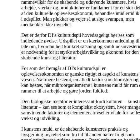
rammevilkår for de skabende og udøvende kunstnere, hvis
arbejde, værker og produktioner er fundament for en stor de
af den kulturelle oplevelsesøkonomi, behandles imidlertid i
i udspillet. Man plukker og vejer så at sige svampen, men
medtænker ikke myceliet.
Det er derfor DI’s kulturudspil hovedsageligt bør ses som
indledende øvelse. Udspillet er en kærkommen anledning til
tale om, hvordan helt konkret satsning og samfundsinvester
er nødvendig for at styrke arbejdsvilkår og økonomi for den
skabende kunst og litteratur.
For som det fremgår af DI’s kulturudspil er
oplevelsesøkonomien er ganske rigtigt et aspekt af kunstens
væsen. Nærmere bestemt, en afledt faktor som blomstrer og
kan høstes, når mikroorganismerne i kunstens muld får rum 
rammer til at arbejde og gøre jorden fuldfed.
Den biologiske metafor er interessant fordi kulturen – kunst
litteratur – kan ses som et komplekst økosystem, hvor mang
samvirkende faktorer og elementers trivsel er vitale for fælle
vækst og udvikling.
I kunstens muld, er de skabende kunstneres praksis og
livsgerning myceliet som fra tid til anden bærer frugt som