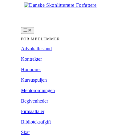
Hop
til
indhold
Menu
FOR MEDLEMMER
Advokatbistand
Kontrakter
Honorarer
Kursuspuljen
Mentorordningen
Begivenheder
Firmaaftaler
Biblioteksafgift
Skat