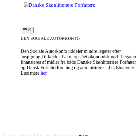
Hop
til
indhold
Menu
DEN SOCIALE AUTORKONTO
Den Sociale Autorkonto uddeler mindre legater efter
ansøgning i tilfælde af akut opstået økonomisk nød. Legater
finansieres af midler fra både Danske Skønlitterære Forfatte
og Dansk Forfatterforening og administreres af sidstnævnte.
Læs mere
her
.
Danske Skønlitterære Forfattere
er en