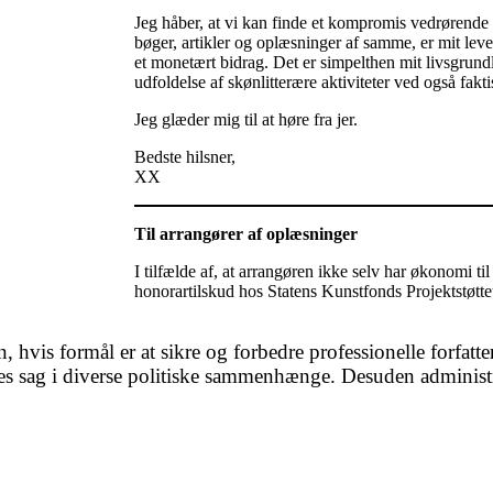
Jeg håber, at vi kan finde et kompromis vedrørende e
bøger, artikler og oplæsninger af samme, er mit leve
et monetært bidrag. Det er simpelthen mit livsgrundl
udfoldelse af skønlitterære aktiviteter ved også fakt
Jeg glæder mig til at høre fra jer.
Bedste hilsner,
XX
Til arrangører af oplæsninger
I tilfælde af, at arrangøren ikke selv har økonomi ti
honorartilskud hos Statens Kunstfonds Projektstøtteu
n, hvis formål er at sikre og forbedre professionelle forfat
res sag i diverse politiske sammenhænge. Desuden administr