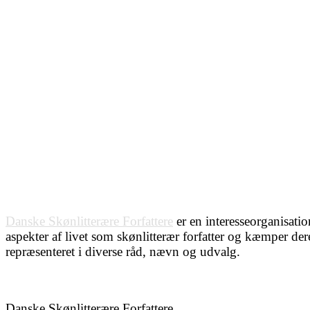
Danske Skønlitterære Forfattere
er en interesseorganisatio
aspekter af livet som skønlitterær forfatter og kæmper de
repræsenteret i diverse råd, nævn og udvalg.
Danske Skønlitterære Forfattere