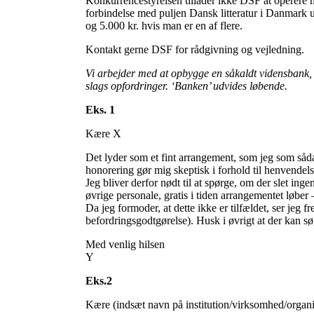
Konkurrencestyrelsen tillader ikke DSF at operere 
forbindelse med puljen Dansk litteratur i Danmark u
og 5.000 kr. hvis man er en af flere.
Kontakt gerne DSF for rådgivning og vejledning.
Vi arbejder med at opbygge en såkaldt vidensbank,
slags opfordringer. ‘Banken’ udvides løbende.
Eks. 1
Kære X
Det lyder som et fint arrangement, som jeg som såd
honorering gør mig skeptisk i forhold til henvendelse
Jeg bliver derfor nødt til at spørge, om der slet in
øvrige personale, gratis i tiden arrangementet løber
Da jeg formoder, at dette ikke er tilfældet, ser jeg f
befordringsgodtgørelse). Husk i øvrigt at der kan sø
Med venlig hilsen
Y
Eks.2
Kære (indsæt navn på institution/virksomhed/organis