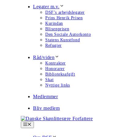
Legater m.v.
DSF’s arbejdslegater
Prins Henrik Prisen
Kurindan
Blixenprisen
Den Sociale Autorkonto
Statens Kunstfond
Refugier
Råd/viden
Kontrakter
Honorarer
Biblioteksafgift
Skat
Nyttige links
Medlemmer
Bliv medlem
Menu