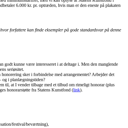
med minimumstariffer, men vi kan oplyse at Statens Kunstfond i
dbetaler 6.000 kr. pr. optræden, hvis man er den eneste på plakaten
 hvor forfattere kan finde eksempler på gode standardsvar på denne
an godt kunne være interesseret i at deltage i. Men den manglende
ns seriøsitet.
gen honorering sker i forbindelse med arrangementet? Arbejder det
 – og i planlægningstiden?
rem til, at I vender tilbage med et tilbud om rimeligt honorar (plus
ges honorarstøtte fra Statens Kunstfond (
link
).
ation/festival/beværtning),