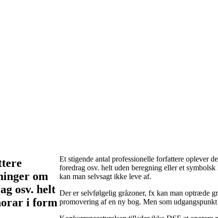
Et stigende antal professionelle forfattere oplever
ttere
foredrag osv. helt uden beregning eller et symbolsk 
ninger om
kan man selvsagt ikke leve af.
ag osv. helt
Der er selvfølgelig gråzoner, fx kan man optræde gr
norar i form
promovering af en ny bog. Men som udgangspunkt bør 