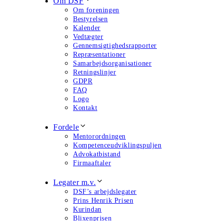
Om DSF
Om foreningen
Bestyrelsen
Kalender
Vedtægter
Gennemsigtighedsrapporter
Repræsentationer
Samarbejdsorganisationer
Retningslinjer
GDPR
FAQ
Logo
Kontakt
Fordele
Mentorordningen
Kompetenceudviklingspuljen
Advokatbistand
Firmaaftaler
Legater m.v.
DSF’s arbejdslegater
Prins Henrik Prisen
Kurindan
Blixenprisen