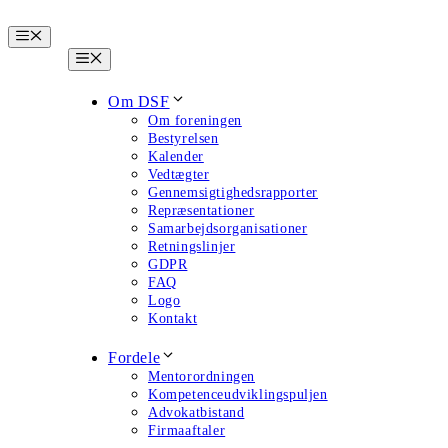
Hop
til
Menu
indhold
Menu
Om DSF
Om foreningen
Bestyrelsen
Kalender
Vedtægter
Gennemsigtighedsrapporter
Repræsentationer
Samarbejdsorganisationer
Retningslinjer
GDPR
FAQ
Logo
Kontakt
Fordele
Mentorordningen
Kompetenceudviklingspuljen
Advokatbistand
Firmaaftaler