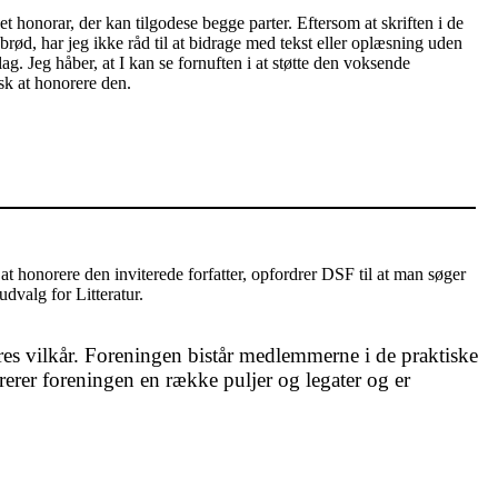
t honorar, der kan tilgodese begge parter. Eftersom at skriften i de
brød, har jeg ikke råd til at bidrage med tekst eller oplæsning uden
ag. Jeg håber, at I kan se fornuften i at støtte den voksende
isk at honorere den.
l at honorere den inviterede forfatter, opfordrer DSF til at man søger
dvalg for Litteratur.
teres vilkår. Foreningen bistår medlemmerne i de praktiske
erer foreningen en række puljer og legater og er