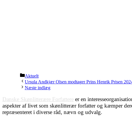
Kategorier
Aktuelt
Ursula Andkjær Olsen modtager Prins Henrik Prisen 202
Næste indlæg
Danske Skønlitterære Forfattere
er en interesseorganisatio
aspekter af livet som skønlitterær forfatter og kæmper de
repræsenteret i diverse råd, nævn og udvalg.