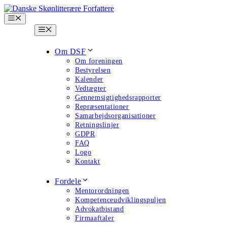
Hop
til
Menu
indhold
Menu
Om DSF
Om foreningen
Bestyrelsen
Kalender
Vedtægter
Gennemsigtighedsrapporter
Repræsentationer
Samarbejdsorganisationer
Retningslinjer
GDPR
FAQ
Logo
Kontakt
Fordele
Mentorordningen
Kompetenceudviklingspuljen
Advokatbistand
Firmaaftaler