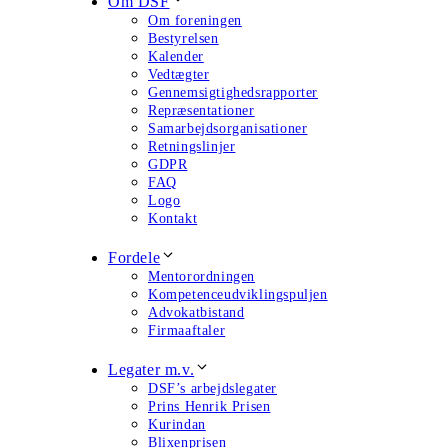
Om DSF
Om foreningen
Bestyrelsen
Kalender
Vedtægter
Gennemsigtighedsrapporter
Repræsentationer
Samarbejdsorganisationer
Retningslinjer
GDPR
FAQ
Logo
Kontakt
Fordele
Mentorordningen
Kompetenceudviklingspuljen
Advokatbistand
Firmaaftaler
Legater m.v.
DSF’s arbejdslegater
Prins Henrik Prisen
Kurindan
Blixenprisen