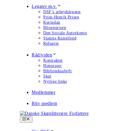
Legater m.v.
DSF’s arbejdslegater
Prins Henrik Prisen
Kurindan
Blixenprisen
Den Sociale Autorkonto
Statens Kunstfond
Refugier
Råd/viden
Kontrakter
Honorarer
Biblioteksafgift
Skat
Nyttige links
Medlemmer
Bliv medlem
Menu