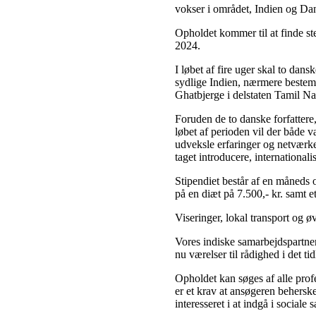
vokser i området, Indien og D
Opholdet kommer til at finde ste
2024.
I løbet af fire uger skal to dansk
sydlige Indien, nærmere bestemt
Ghatbjerge i delstaten Tamil N
Foruden de to danske forfattere, 
løbet af perioden vil der både v
udveksle erfaringer og netværke
taget introducere, internationalis
Stipendiet består af en måneds
på en diæt på 7.500,- kr. samt et
Viseringer, lokal transport og øv
Vores indiske samarbejdspartner
nu værelser til rådighed i det t
Opholdet kan søges af alle profe
er et krav at ansøgeren beherske
interesseret i at indgå i socia