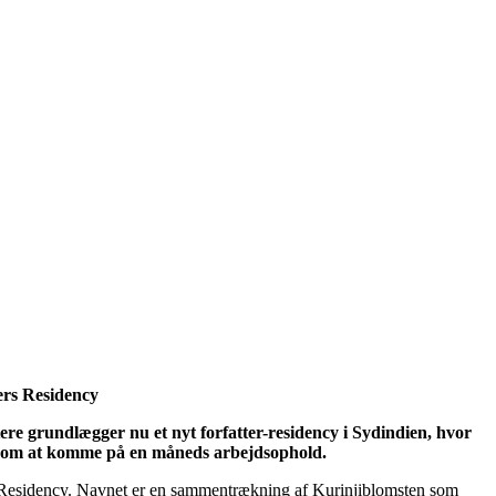
ers Residency
re grundlægger nu et nyt forfatter-residency i Sydindien, hvor
e om at komme på en måneds arbejdsophold.
s Residency. Navnet er en sammentrækning af Kurinjiblomsten som