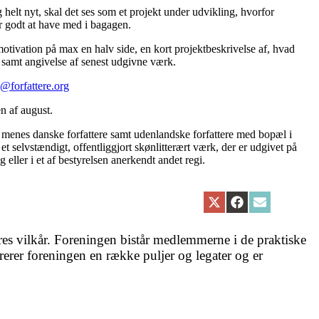
g helt nyt, skal det ses som et projekt under udvikling, hvorfor
er godt at have med i bagagen.
tivation på max en halv side, en kort projektbeskrivelse af, hvad
 samt angivelse af senest udgivne værk.
@forfattere.org
n af august.
’ menes danske forfattere samt udenlandske forfattere med bopæl i
t selvstændigt, offentliggjort skønlitterært værk, der er udgivet på
g eller i et af bestyrelsen anerkendt andet regi.
Share
Share
Share
on
on
on
X
Facebook
Email
teres vilkår. Foreningen bistår medlemmerne i de praktiske
(Twitter)
erer foreningen en række puljer og legater og er