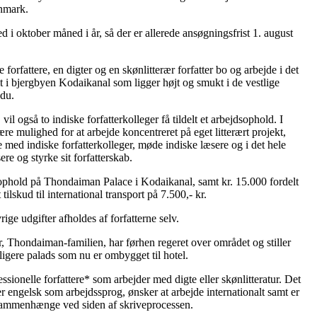
anmark.
d i oktober måned i år, så der er allerede ansøgningsfrist 1. august
e forfattere, en digter og en skønlitterær forfatter bo og arbejde i det
 i bjergbyen Kodaikanal som ligger højt og smukt i de vestlige
adu.
vil også to indiske forfatterkolleger få tildelt et arbejdsophold. I
ære mulighed for at arbejde koncentreret på eget litterært projekt,
 med indiske forfatterkolleger, møde indiske læsere og i det hele
ere og styrke sit forfatterskab.
 ophold på Thondaiman Palace i Kodaikanal, samt kr. 15.000 fordelt
 tilskud til international transport på 7.500,- kr.
rige udgifter afholdes af forfatterne selv.
, Thondaiman-familien, har førhen regeret over området og stiller
idligere palads som nu er ombygget til hotel.
ssionelle forfattere* som arbejder med digte eller skønlitteratur. Det
r engelsk som arbejdssprog, ønsker at arbejde internationalt samt er
le sammenhænge ved siden af skriveprocessen.