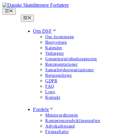
Hop
til
Menu
indhold
Menu
Om DSF
Om foreningen
Bestyrelsen
Kalender
Vedtægter
Gennemsigtighedsrapporter
Repræsentationer
Samarbejdsorganisationer
Retningslinjer
GDPR
FAQ
Logo
Kontakt
Fordele
Mentorordningen
Kompetenceudviklingspuljen
Advokatbistand
Firmaaftaler