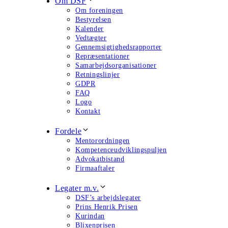
Om DSF
Om foreningen
Bestyrelsen
Kalender
Vedtægter
Gennemsigtighedsrapporter
Repræsentationer
Samarbejdsorganisationer
Retningslinjer
GDPR
FAQ
Logo
Kontakt
Fordele
Mentorordningen
Kompetenceudviklingspuljen
Advokatbistand
Firmaaftaler
Legater m.v.
DSF’s arbejdslegater
Prins Henrik Prisen
Kurindan
Blixenprisen