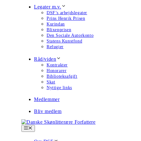
Legater m.v.
DSF’s arbejdslegater
Prins Henrik Prisen
Kurindan
Blixenprisen
Den Sociale Autorkonto
Statens Kunstfond
Refugier
Råd/viden
Kontrakter
Honorarer
Biblioteksafgift
Skat
Nyttige links
Medlemmer
Bliv medlem
Menu