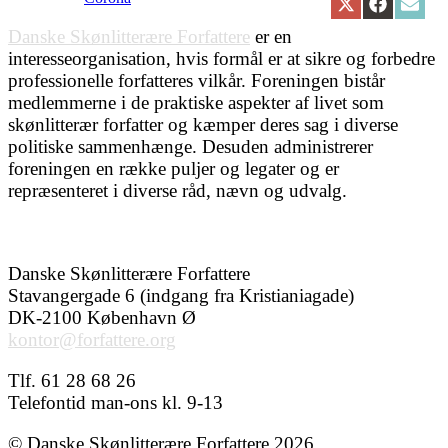
Share
Share
Share
on
on
on
Danske Skønlitterære Forfattere
er en
X
Facebook
Email
interesseorganisation, hvis formål er at sikre og forbedre
(Twitter)
professionelle forfatteres vilkår. Foreningen bistår
medlemmerne i de praktiske aspekter af livet som
skønlitterær forfatter og kæmper deres sag i diverse
politiske sammenhænge. Desuden administrerer
foreningen en række puljer og legater og er
repræsenteret i diverse råd, nævn og udvalg.
Danske Skønlitterære Forfattere
Stavangergade 6 (indgang fra Kristianiagade)
DK-2100 København Ø
kontor@forfattere.org
Tlf. 61 28 68 26
Telefontid man-ons kl. 9-13
© Danske Skønlitterære Forfattere 2026