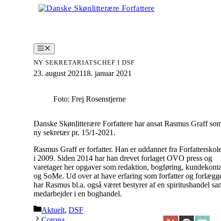
Hop
til
indhold
Menu
NY SEKRETARIATSCHEF I DSF
23. august 2021
18. januar 2021
Foto: Frej Rosenstjerne
Danske Skønlitterære Forfattere har ansat Rasmus Graff so
ny sekretær pr. 15/1-2021.
Rasmus Graff er forfatter. Han er uddannet fra Forfatterskol
i 2009. Siden 2014 har han drevet forlaget OVO press og
varetager her opgaver som redaktion, bogføring, kundekont
og SoMe. Ud over at have erfaring som forfatter og forlægg
har Rasmus bl.a. også været bestyrer af en spiritushandel sa
medarbejder i en boghandel.
Kategorier
Aktuelt
,
DSF
Corona