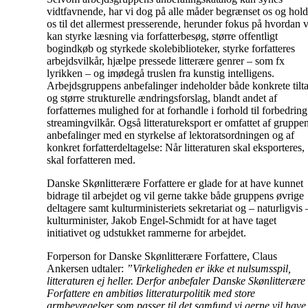
vidtfavnende, har vi dog på alle måder begrænset os og hold
os til det allermest presserende, herunder fokus på hvordan v
kan styrke læsning via forfatterbesøg, større offentligt
bogindkøb og styrkede skolebiblioteker, styrke forfatteres
arbejdsvilkår, hjælpe pressede litterære genrer – som fx
lyrikken – og imødegå truslen fra kunstig intelligens.
Arbejdsgruppens anbefalinger indeholder både konkrete tilt
og større strukturelle ændringsforslag, blandt andet af
forfatternes mulighed for at forhandle i forhold til forbedring
streamingvilkår. Også litteratureksport er omfattet af gruppe
anbefalinger med en styrkelse af lektoratsordningen og af
konkret forfatterdeltagelse: Når litteraturen skal eksporteres,
skal forfatteren med.
Danske Skønlitterære Forfattere er glade for at have kunnet
bidrage til arbejdet og vil gerne takke både gruppens øvrige
deltagere samt kulturministeriets sekretariat og – naturligvis 
kulturminister, Jakob Engel-Schmidt for at have taget
initiativet og udstukket rammerne for arbejdet.
Forperson for Danske Skønlitterære Forfattere, Claus
Ankersen udtaler:
”Virkeligheden er ikke et nulsumsspil,
litteraturen ej heller. Derfor anbefaler Danske Skønlitterære
Forfattere en ambitiøs litteraturpolitik med store
armbevægelser som passer til det samfund vi gerne vil have