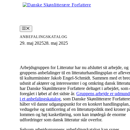
Hop
til
indhold
Menu
ANBEFALINGSKATALOG
29. maj 2025
28. maj 2025
Arbejdsgruppen for Litteratur har nu afsluttet sit arbejde, og
gruppens anbefalinger til en litteraturhandlingsplan er afleve
til kulturminister Jakob Engel-Schmidt. Sammen med et bre
udsnit af aktører og interessenter i og omkring dansk litteratu
har Danske Skønlitterære Forfattere deltaget i arbejdet, som 
foregået i løbet af det sidste år.
Gruppens arbejde er udmund
i et anbefalingskatalog
, som Danske Skønlitterære Forfattere
håber vil danne udgangspunkt for en konkret handlingsplan,
vedtagelse og ratificering af en litteraturpolitik med kroner p
lommen og høj kasketføring, som kan imødegå de enorme
udfordringer som dansk litteratur står overfor.
Selvom arbejdsgruppens anbefalingskatalog kan synes