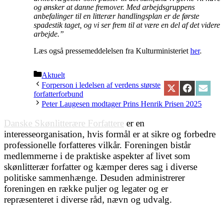
og ønsker at danne fremover. Med arbejdsgruppens
anbefalinger til en litterær handlingsplan er de første
spadestik taget, og vi ser frem til at være en del af det videre
arbejde.”
Læs også pressemeddelelsen fra Kulturministeriet
her
.
Kategorier
Aktuelt
Forperson i ledelsen af verdens største
Share
Share
Share
forfatterforbund
on
on
on
Peter Laugesen modtager Prins Henrik Prisen 2025
X
Facebook
Email
(Twitter)
Danske Skønlitterære Forfattere
er en
interesseorganisation, hvis formål er at sikre og forbedre
professionelle forfatteres vilkår. Foreningen bistår
medlemmerne i de praktiske aspekter af livet som
skønlitterær forfatter og kæmper deres sag i diverse
politiske sammenhænge. Desuden administrerer
foreningen en række puljer og legater og er
repræsenteret i diverse råd, nævn og udvalg.