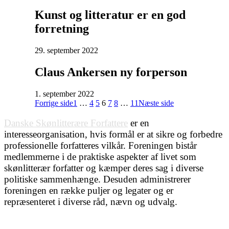
Kunst og litteratur er en god
forretning
29. september 2022
Claus Ankersen ny forperson
1. september 2022
Forrige side
1
…
4
5
6
7
8
…
11
Næste side
Danske Skønlitterære Forfattere
er en
interesseorganisation, hvis formål er at sikre og forbedre
professionelle forfatteres vilkår. Foreningen bistår
medlemmerne i de praktiske aspekter af livet som
skønlitterær forfatter og kæmper deres sag i diverse
politiske sammenhænge. Desuden administrerer
foreningen en række puljer og legater og er
repræsenteret i diverse råd, nævn og udvalg.