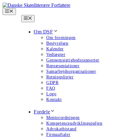
Hop
til
Menu
indhold
Menu
Om DSF
Om foreningen
Bestyrelsen
Kalender
Vedtægter
Gennemsigtighedsrapporter
Repræsentationer
Samarbejdsorganisationer
Retningslinjer
GDPR
FAQ
Logo
Kontakt
Fordele
Mentorordningen
Kompetenceudviklingspuljen
Advokatbistand
Firmaaftaler