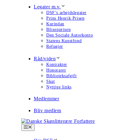
Legater m.v.
DSF’s arbejdslegater
Prins Henrik Prisen
Kurindan
Blixenprisen
Den Sociale Autorkonto
Statens Kunstfond
Refugier
Råd/viden
Kontrakter
Honorarer
Biblioteksafgift
Skat
Nyttige links
Medlemmer
Bliv medlem
Menu