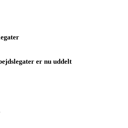
n
legater
ejdslegater er nu uddelt
d