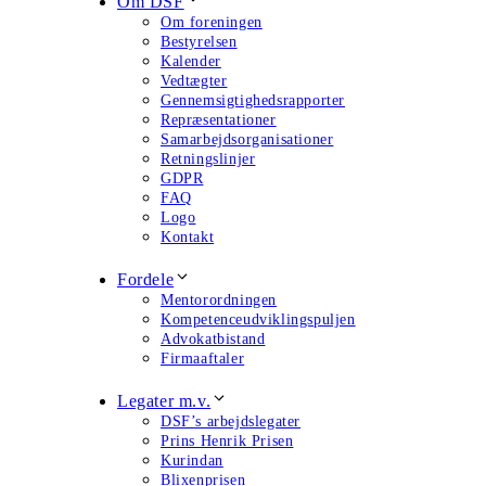
Om DSF
Om foreningen
Bestyrelsen
Kalender
Vedtægter
Gennemsigtighedsrapporter
Repræsentationer
Samarbejdsorganisationer
Retningslinjer
GDPR
FAQ
Logo
Kontakt
Fordele
Mentorordningen
Kompetenceudviklingspuljen
Advokatbistand
Firmaaftaler
Legater m.v.
DSF’s arbejdslegater
Prins Henrik Prisen
Kurindan
Blixenprisen