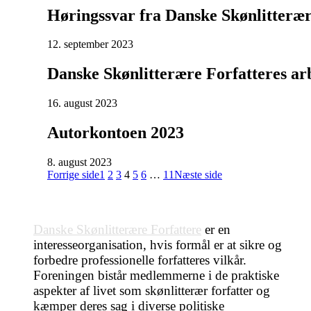
Høringssvar fra Danske Skønlitterær
12. september 2023
Danske Skønlitterære Forfatteres ar
16. august 2023
Autorkontoen 2023
8. august 2023
Forrige side
1
2
3
4
5
6
…
11
Næste side
Danske Skønlitterære Forfattere
er en
interesseorganisation, hvis formål er at sikre og
forbedre professionelle forfatteres vilkår.
Foreningen bistår medlemmerne i de praktiske
aspekter af livet som skønlitterær forfatter og
kæmper deres sag i diverse politiske